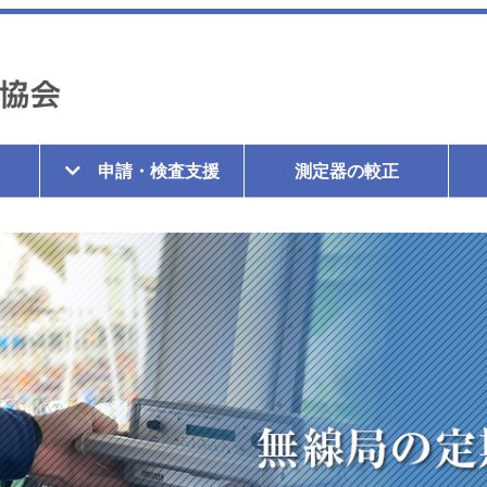
申請・検査支援
測定器の較正